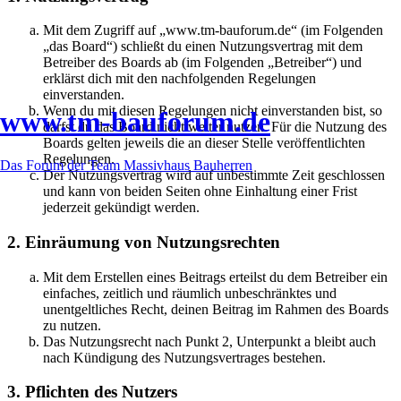
Mit dem Zugriff auf „www.tm-bauforum.de“ (im Folgenden
„das Board“) schließt du einen Nutzungsvertrag mit dem
Betreiber des Boards ab (im Folgenden „Betreiber“) und
erklärst dich mit den nachfolgenden Regelungen
einverstanden.
Wenn du mit diesen Regelungen nicht einverstanden bist, so
www.tm-bauforum.de
darfst du das Board nicht weiter nutzen. Für die Nutzung des
Boards gelten jeweils die an dieser Stelle veröffentlichten
Regelungen.
Das Forum der Team Massivhaus Bauherren
Der Nutzungsvertrag wird auf unbestimmte Zeit geschlossen
und kann von beiden Seiten ohne Einhaltung einer Frist
jederzeit gekündigt werden.
2. Einräumung von Nutzungsrechten
Mit dem Erstellen eines Beitrags erteilst du dem Betreiber ein
einfaches, zeitlich und räumlich unbeschränktes und
unentgeltliches Recht, deinen Beitrag im Rahmen des Boards
zu nutzen.
Das Nutzungsrecht nach Punkt 2, Unterpunkt a bleibt auch
nach Kündigung des Nutzungsvertrages bestehen.
3. Pflichten des Nutzers